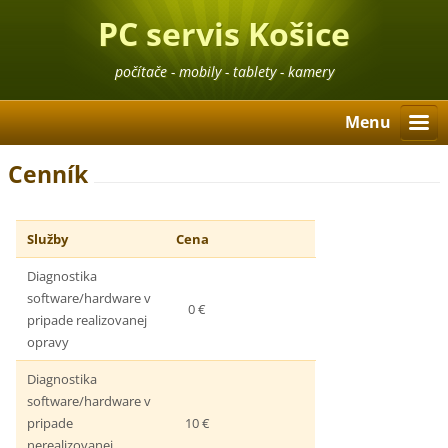
PC servis Košice
počítače - mobily - tablety - kamery
Menu
Cenník
Služby
Cena
Diagnostika
software/hardware v
0 €
pripade realizovanej
opravy
Diagnostika
software/hardware v
pripade
10 €
nerealizovanej