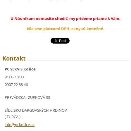
U Nás nikam nemusíte chodiť, my prídeme priamo k Vám.
Nie sme platcami DPH, ceny sú konečné.
Kontakt
PC SERVIS Košice
9:00 - 18:00
0907 22 88 46
PREVÁDZKA : ZUPKOVÁ 33
SÍDLISKO DARGOVSKÝCH HRDINOV
( FURČA )
info@pck
osice.sk