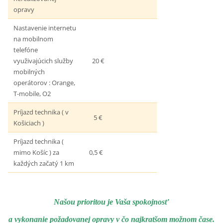
opravy
Nastavenie internetu
na mobilnom
telefóne
využivajúcich služby
20 €
mobilných
operátorov : Orange,
T-mobile, O2
Príjazd technika ( v
5 €
Košiciach )
Príjazd technika (
mimo Košíc ) za
0,5 €
každých začatý 1 km
Našou prioritou je Vaša spokojnosť
a vykonanie požadovanej opravy v čo najkratšom možnom čase.