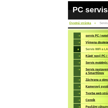
PC servis
Úvodná stránka
Servis
servis PC / not
Výmena displej
Servis WiFi a L
Kúpiť nový PC /
Servis mobilnýc
Servis nastaven
a Smartfónov
Záchrana a obno
Kamerový syst
Tvorba web str
Cenník
Paušálni zákazn