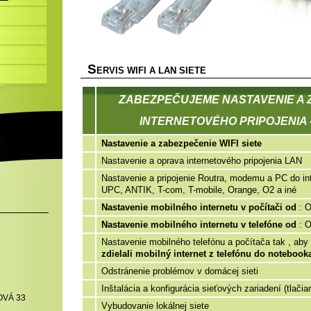
S
ERVIS WIFI A LAN SIETE
ZABEZPEČUJEME NASTAVENIE A 
INTERNETOVÉHO PRIPOJENIA - 
Nastavenie a zabezpečenie WIFI siete
Nastavenie a oprava internetového pripojenia LAN
Nastavenie a pripojenie Routra, modemu a PC do int
UPC, ANTIK, T-com, T-mobile, Orange, O2 a iné
Nastavenie mobilného internetu v počítači od
: O
Nastavenie mobilného internetu v telefóne od
: O
Nastavenie mobilného telefónu a počítača tak , ab
zdielali mobilný internet z telefónu do notebook
Odstránenie problémov v domácej sieti
Inštalácia a konfigurácia sieťových zariadení (tlačia
OVÁ 33
Vybudovanie lokálnej siete