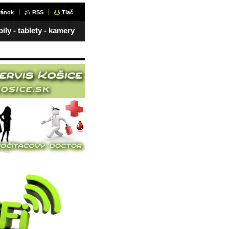
ránok
RSS
Tlač
ily - tablety - kamery