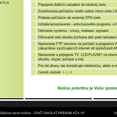
SKÝCH
Pripojenie ďalších zariadení do lokálnej siete
Zosieťovania počítačov medzi sebov mimo siete LA
Pridanie počítačov do externej VPN siete
Inštalácia/nastavenie - antivírusového programu -v
Odvírenie systému - vírusy, malware, spyware
Filtrovanie web obsahu (ochrana detí pred nežiadu
Nastavenie FTP serverov na počítači a programov 
zákazníkov využívajúcich internet od spoločnosti 
Nastavenie a pripojenie TV LCD-PLAZMY na interne
obsahu, skype, počasie a iné)
Pre iné úkony nás kontaktujte telefonicky, alebo e-
Cenník služieb >
tu
<
Našou prioritou je Vaša spok
čítačový servis Košice - STAČÍ ZAVOLAŤ PRÍDEME AŽ K VÁM
V