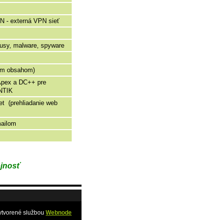
N - externá VPN sieť
írusy, malware, spyware
cim obsahom)
Apex a DC++ pre
ANTIK
t (prehliadanie web
mailom
ojnosť
ytvorené službou
Webnode