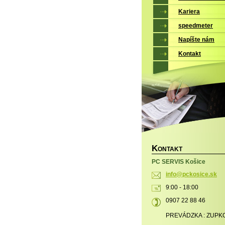
Kariera
speedmeter
Napíšte nám
Kontakt
K
ONTAKT
PC SERVIS Košice
info@pck
osice.sk
9:00 - 18:00
0907 22 88 46
PREVÁDZKA : ZUPK