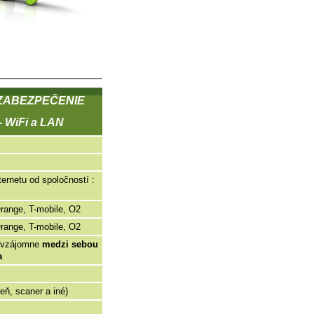
ZABEZPEČENIE
WiFi a LAN
ernetu od spoločností :
range, T-mobile, O2
range, T-mobile, O2
y vzájomne
medzi sebou
a
reň, scaner a iné)