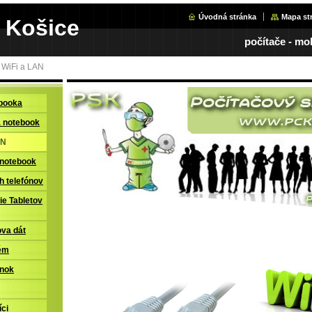
Úvodná stránka
Mapa st
 Košice
počítače - mob
 WiFi a LAN
ebooka
a notebook
AN
 notebook
h telefónov
ie Tabletov
va dát
ém
ánok
íci