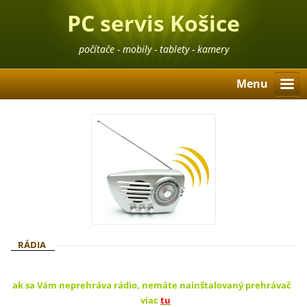
PC servis Košice
počítače - mobily - tablety - kamery
Menu
RÁDIA
ak sa Vám neprehráva rádio, nemáte nainštalovaný prehrávač
viac
tu